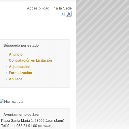
Accesibilidad
|
Ir a la Sede
Búsqueda por estado
Anuncio
Contratación en Licitación
Adjudicación
Formalización
Anulada
Ayuntamiento de Jaén
Plaza Santa María 1. 23002 Jaén (Jaén)
Teléfono: 953 21 91 00
(Centralita)