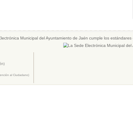
én)
tención al Ciudadano)