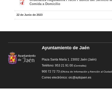
Comida a Domicilio
22 de Junio de 2023
Ayuntamiento de Jaén
Plaza Santa María 1. 23002 Jaén (Jaén)
Teléfono: 953 21 91 00
(Centralita)
900 72 72 73
(Oficina de Información y Atención al Ciuda
Correo electrónico: oic@aytojaen.es