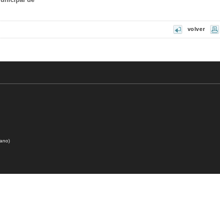
volver
dano)