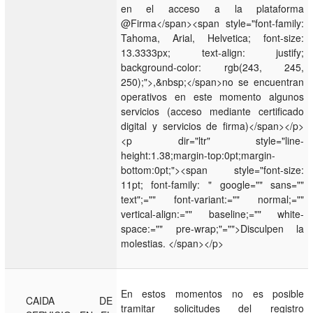
en el acceso a la plataforma
@Firma</span><span style="font-family:
Tahoma, Arial, Helvetica; font-size:
13.3333px; text-align: justify;
background-color: rgb(243, 245,
250);">,&nbsp;</span>no se encuentran
operativos en este momento algunos
servicios (acceso mediante certificado
digital y servicios de firma)</span></p>
<p dir="ltr" style="line-
height:1.38;margin-top:0pt;margin-
bottom:0pt;"><span style="font-size:
11pt; font-family: " google="" sans=""
text";="" font-variant:="" normal;=""
vertical-align:="" baseline;="" white-
space:="" pre-wrap;"="">Disculpen la
molestias. </span></p>
En estos momentos no es posible
CAIDA DE
tramitar solicitudes del registro