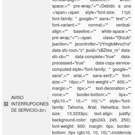
space:="" pre-wrap;"="">Debido a una
</span><span style="font-size: 11pt;
font-family: " google="" sans="" text";=""
font-variant:="" normal;="" vertical-
align:="" baseline;="" white-space:=""
pre-wrap;"=""><span class="Yjhzub"
jsaction="" jscontroller="zYmgkd#vvzi1e"
data-sfc-root="c" jsuid="xBZtee_m" data-
sfc-cb="" data-complete="true" data-
processed="true" data-copy-service-
computed-style="font-family: " google=""
sans",="" arial,="" sans-serif;="" font-
size:="" 16px;="" font-weight:="" 600;=""
margin:="" 0px;="" text-decoration:=""
none;="" border-bottom:="" 0px=""
AVISO -
rgb(10,="" 10,="" 10);"="" style="font-
INTERRUPCIONES
family: Tahoma, Arial, Helvetica; font-
DE SERVICIO<br>
size: 13.3333px; text-align: justify;
background-color: rgb(243, 245, 250);
font-weight: 600; margin: 0px; border-
bottom: 0px rgb(10, 10, 10);">incidencia