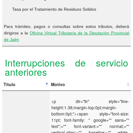
Tasa por el Tratamiento de Residuos Solidos
Para trámites, pagos o consultas sobre estos tributos, deberá
dirigirse a la
Oficina Virtual Tributaria de la Diputación Provincial
de Jaén
Interrupciones de servicio
anteriores
Título
Motivo
<p dir="ltr" style="line-
height:1.38;margin-top:0pt;margin-
bottom:0pt;"><span style="font-size:
11pt; font-family: " google="" sans=""
text";="" font-variant:="" normal;=""
vertical-align:="" baseline;="" white-