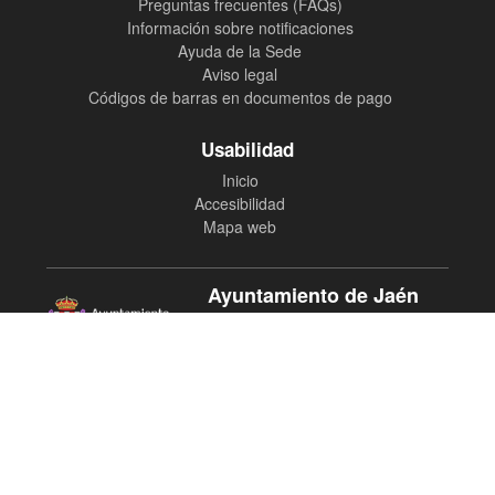
Preguntas frecuentes (FAQs)
Información sobre notificaciones
Ayuda de la Sede
Aviso legal
Códigos de barras en documentos de pago
Usabilidad
Inicio
Accesibilidad
Mapa web
Ayuntamiento de Jaén
Plaza Santa María 1. 23002 Jaén
900 72 72 73
oic@aytojaen.es
http://www.aytojaen.es